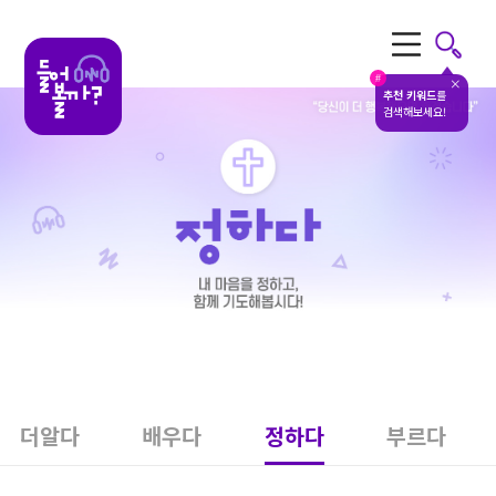
전체메뉴
#
추천 키워드
를
검색해보세요!
더알다
배우다
정하다
부르다