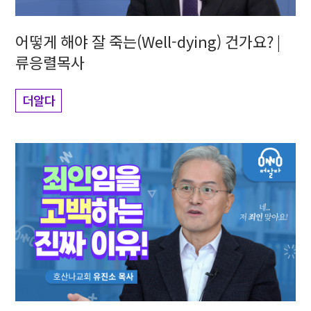
어떻게 해야 잘 죽는(Well-dying) 건가요? |
류응렬목사
더알다