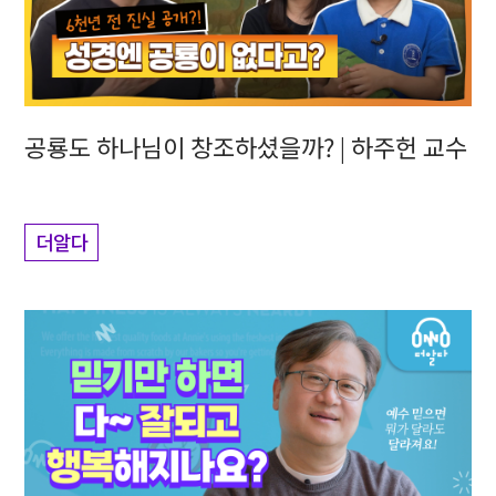
공룡도 하나님이 창조하셨을까? | 하주헌 교수
더알다