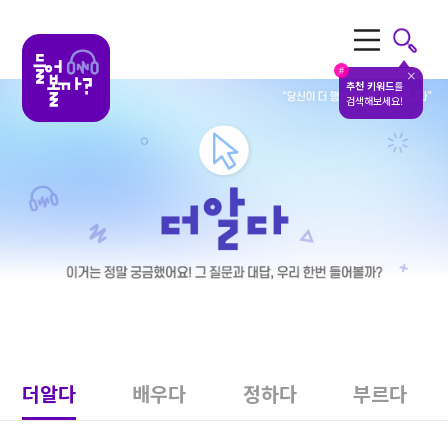
전체메뉴
#
추천 키워드
를
검색해보세요!
더알다
배우다
정하다
부르다