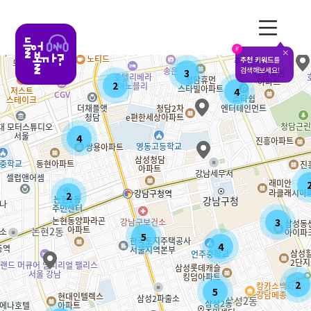
전체메뉴
#
추천 키워드
를
검색해보세요!
3
2
4
4
2
3
5
4
2
5