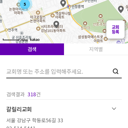
5
250m
검색
지역별
검색
검색결과
318
건
갈릴리교회
서울 강남구 학동로56길 33