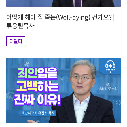
어떻게 해야 잘 죽는(Well-dying) 건가요? |
류응렬목사
더알다