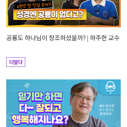
공룡도 하나님이 창조하셨을까? | 하주헌 교수
더알다