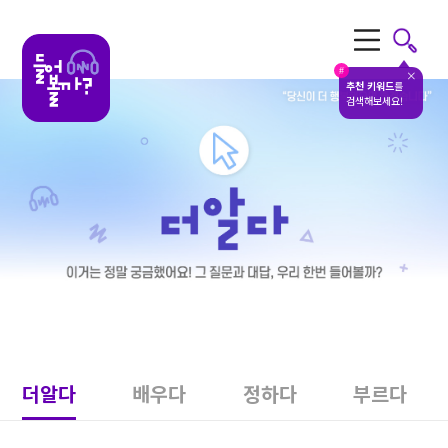
전체메뉴
#
추천 키워드
를
검색해보세요!
더알다
배우다
정하다
부르다