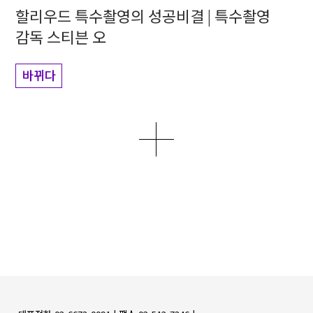
할리우드 특수촬영의 성공비결 | 특수촬영
감독 스티븐 오
바뀌다
더보기