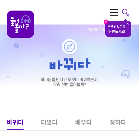
전체메뉴
#
추천 키워드
를
검색해보세요!
바뀌다
더알다
배우다
정하다