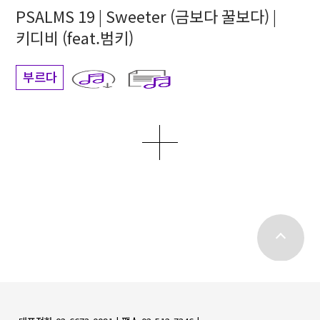
PSALMS 19 | Sweeter (금보다 꿀보다) |
키디비 (feat.범키)
부르다
더보기
top