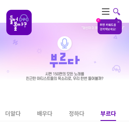
전체메뉴
#
추천 키워드
를
검색해보세요!
더알다
배우다
정하다
부르다