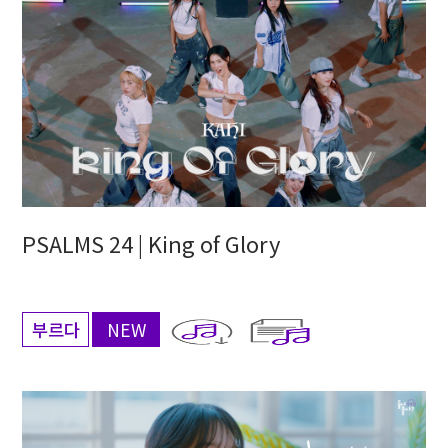
PSALMS 24 | King of Glory
부르다
NEW