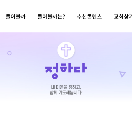
들어볼까
들어볼까는?
추천콘텐츠
교회찾