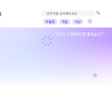
기
우울증
자살
가난
진로고민
가정의아픔
자녀
부부
배우
가수
개그맨
사업가
방송비하인드
선한영향력
예술&영감
돌아온탕자