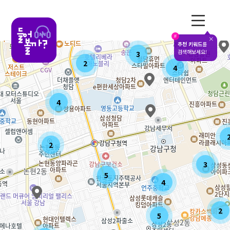
전체메뉴
#
추천 키워드
를
검색해보세요!
3
2
4
4
2
3
5
4
2
5