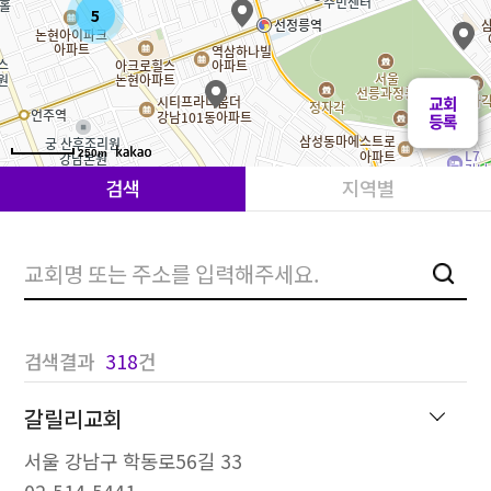
5
250m
검색
지역별
검색
검색결과
318
건
갈릴리교회
서울 강남구 학동로56길 33