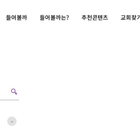
들어볼까
들어볼까는?
추천콘텐츠
교회찾