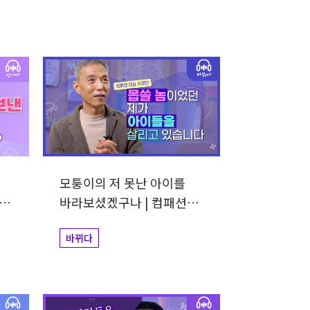
모퉁이의 저 못난 아이를
회장
바라보셨겠구나 | 컴패션
대표 서정인
바뀌다