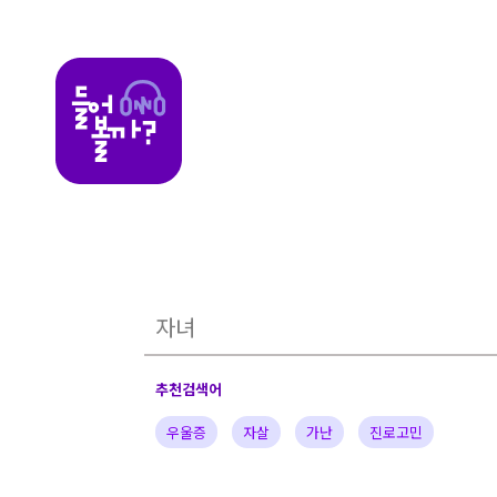
들어볼까
추천검색어
우울증
자살
가난
진로고민
가정의아픔
자녀
부부
배우
가수