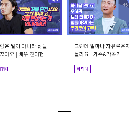
람은 말이 아니라 삶을
그런데 얼마나 자유로운
잖아요 | 배우 진태현
몰라요 | 가수&작곡가
주영훈
바뀌다
바뀌다
더보기