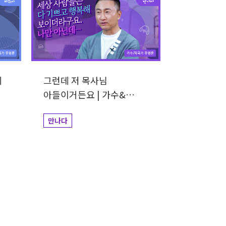
지
그런데 저 목사님
아들이거든요 | 가수&
작곡가 주영훈
만나다