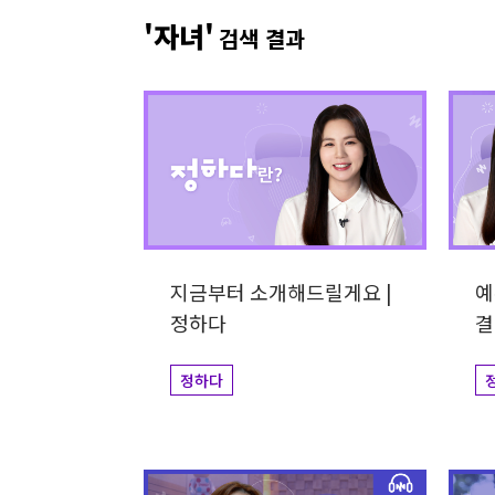
개그맨
사업가
방송비하인드
선한영향
'자녀'
검색 결과
예술&영감
돌아온탕자
지금부터 소개해드릴게요 |
예
정하다
결
정하다