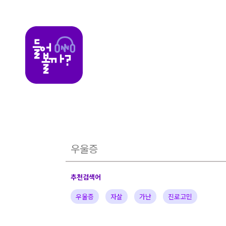
들어볼까
추천검색어
우울증
자살
가난
진로고민
가정의아픔
자녀
부부
배우
가수