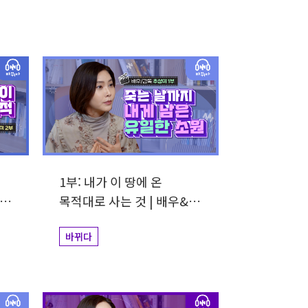
1부: 내가 이 땅에 온
목적대로 사는 것 | 배우&
감독 추상미
바뀌다