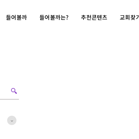
들어볼까
들어볼까는?
추천콘텐츠
교회찾