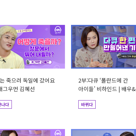
력
는 죽으러 독일에 갔어요
2부:다큐 ‘폴란드에 간
 개그우먼 김혜선
아이들’ 비하인드 | 배우&
감독 추상미
만나다
바뀌다