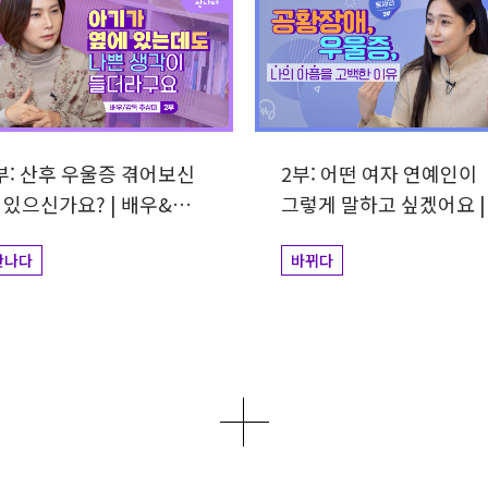
부: 산후 우울증 겪어보신
2부: 어떤 여자 연예인이
있으신가요? | 배우&
그렇게 말하고 싶겠어요 |
독 추상미
가수 류세라
만나다
바뀌다
더보기