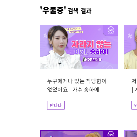
개그맨
사업가
방송비하인드
선한영향
'우울증'
검색 결과
예술&영감
돌아온탕자
누구에게나 있는 적당함이
저
없었어요 | 가수 송하예
|
만나다