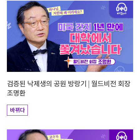
검증된 낙제생의 공원 방랑기 | 월드비전 회장
조명환
바뀌다