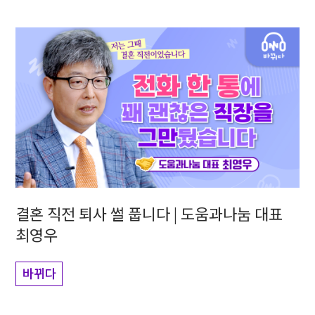
결혼 직전 퇴사 썰 풉니다 | 도움과나눔 대표
최영우
바뀌다