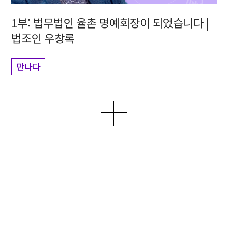
1부: 법무법인 율촌 명예회장이 되었습니다 |
법조인 우창록
만나다
더보기