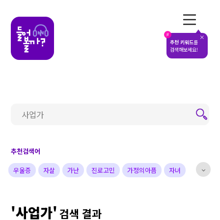
전체메뉴
#
추천 키워드
를
검색해보세요!
추천검색어
우울증
자살
가난
진로고민
가정의아픔
자녀
부부
배우
가수
개그맨
사업가
방송비하인드
'사업가'
선한영향력
예술&영감
돌아온탕자
검색 결과