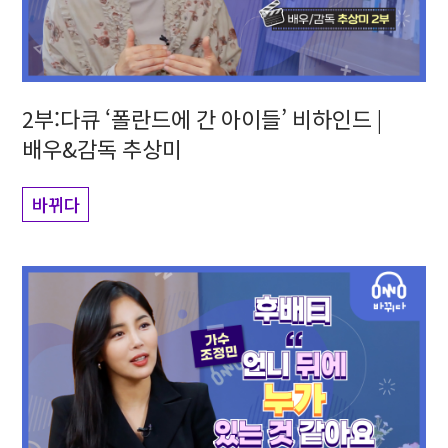
2부:다큐 ‘폴란드에 간 아이들’ 비하인드 |
배우&감독 추상미
바뀌다