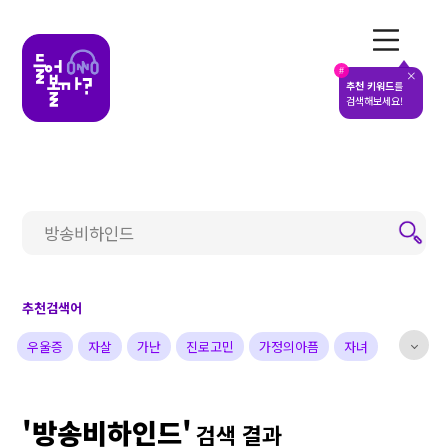
전체메뉴
#
추천 키워드
를
검색해보세요!
추천검색어
우울증
자살
가난
진로고민
가정의아픔
자녀
부부
배우
가수
개그맨
사업가
방송비하인드
'방송비하인드'
선한영향력
예술&영감
돌아온탕자
검색 결과