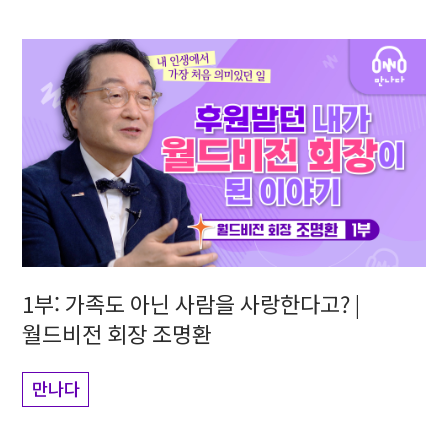
1부: 가족도 아닌 사람을 사랑한다고? |
월드비전 회장 조명환
만나다