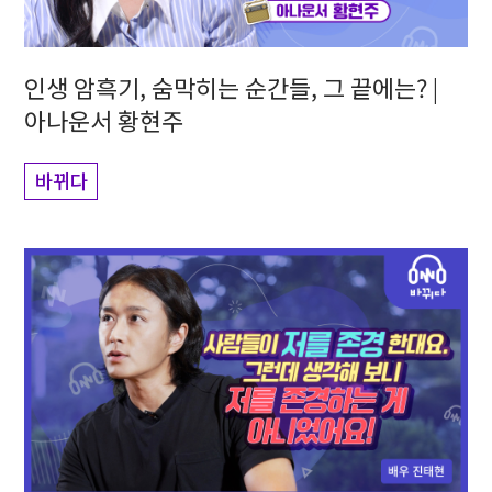
인생 암흑기, 숨막히는 순간들, 그 끝에는? |
아나운서 황현주
바뀌다