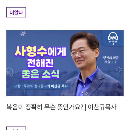
더알다
복음이 정확히 무슨 뜻인가요? | 이찬규목사