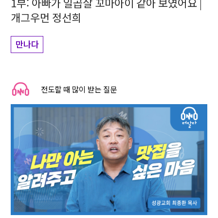
1부: 아빠가 일곱살 꼬마아이 같아 보였어요 |
개그우먼 정선희
만나다
전도할 때 많이 받는 질문