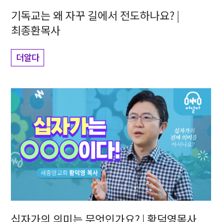
기독교는 왜 자꾸 길에서 전도하나요? |
최종환목사
더알다
십자가의 의미는 무엇인가요? | 황덕영목사