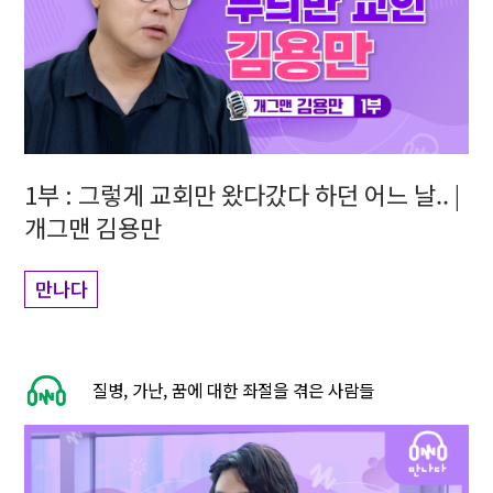
1부 : 그렇게 교회만 왔다갔다 하던 어느 날.. |
개그맨 김용만
만나다
질병, 가난, 꿈에 대한 좌절을 겪은 사람들