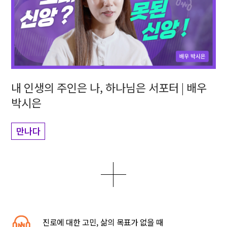
내 인생의 주인은 나, 하나님은 서포터 | 배우
박시은
만나다
더보기
0
1
5
진로에 대한 고민, 삶의 목표가 없을 때