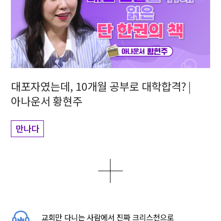
대포자였는데, 10개월 공부로 대학합격? |
아나운서 황현주
만나다
더보기
0
2
5
교회만 다니는 사람에서 진짜 크리스천으로