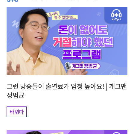
그런 방송들이 출연료가 엄청 높아요! | 개그맨
정범균
바뀌다