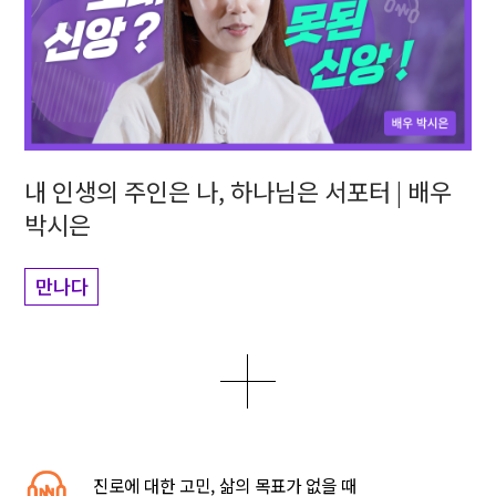
내 인생의 주인은 나, 하나님은 서포터 | 배우
박시은
만나다
더보기
0
1
5
진로에 대한 고민, 삶의 목표가 없을 때