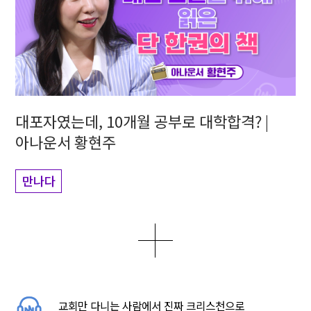
대포자였는데, 10개월 공부로 대학합격? |
아나운서 황현주
만나다
더보기
0
2
5
교회만 다니는 사람에서 진짜 크리스천으로