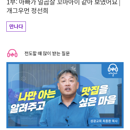
1부: 아빠가 일곱살 꼬마아이 같아 보였어요 |
개그우먼 정선희
만나다
전도할 때 많이 받는 질문