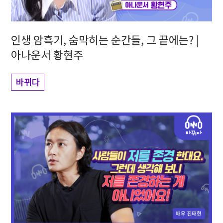
인생 암흑기, 숨막히는 순간들, 그 끝에는? |
아나운서 황현주
바뀌다