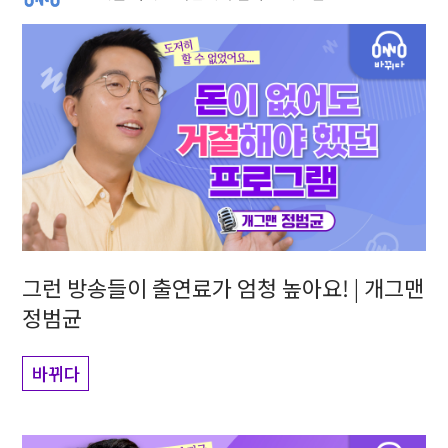
그런 방송들이 출연료가 엄청 높아요! | 개그맨
정범균
바뀌다