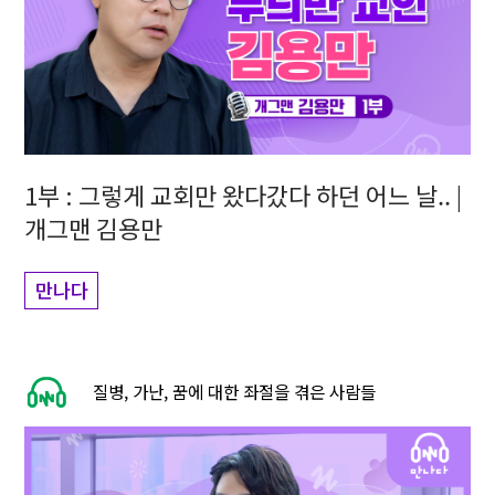
1부 : 그렇게 교회만 왔다갔다 하던 어느 날.. |
개그맨 김용만
만나다
질병, 가난, 꿈에 대한 좌절을 겪은 사람들