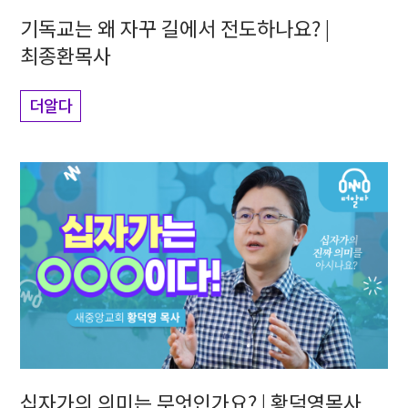
기독교는 왜 자꾸 길에서 전도하나요? |
최종환목사
더알다
십자가의 의미는 무엇인가요? | 황덕영목사