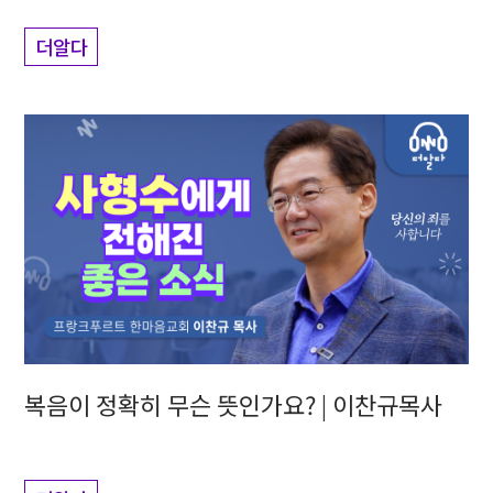
더알다
복음이 정확히 무슨 뜻인가요? | 이찬규목사