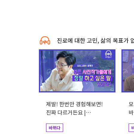
진로에 대한 고민, 삶의 목표가 
제발! 한번만 경험해보면!
모
진짜 다르거든요 |
바
포토그래퍼 홍혜전
대
바뀌다