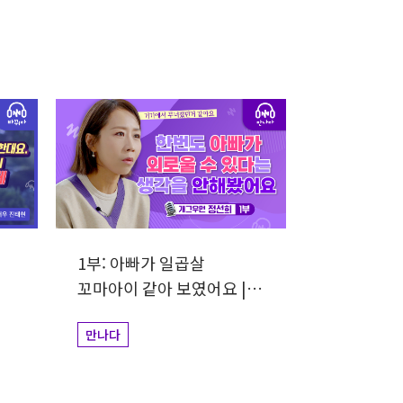
1부: 아빠가 일곱살
꼬마아이 같아 보였어요 |
개그우먼 정선희
만나다