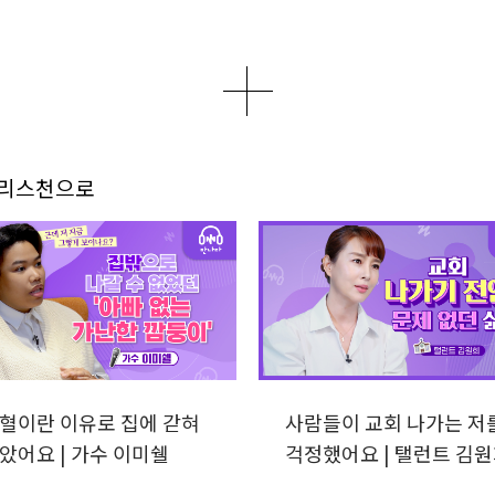
더보기
0
2
5
크리스천으로
혈이란 이유로 집에 갇혀
사람들이 교회 나가는 저
았어요 | 가수 이미쉘
걱정했어요 | 탤런트 김