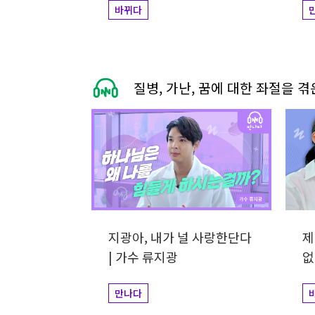
바뀌다
질병, 가난, 꿈에 대한 좌절을 
지광아, 내가 널 사랑한단다
제
| 가수 류지광
없
만나다