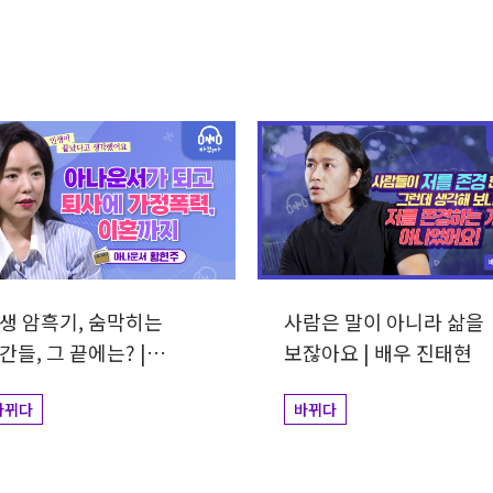
생 암흑기, 숨막히는
사람은 말이 아니라 삶을
간들, 그 끝에는? |
보잖아요 | 배우 진태현
나운서 황현주
바뀌다
바뀌다