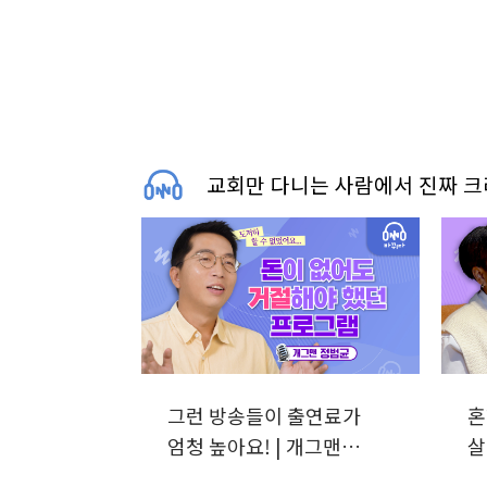
교회만 다니는 사람에서 진짜 
그런 방송들이 출연료가
혼
엄청 높아요! | 개그맨
살
정범균