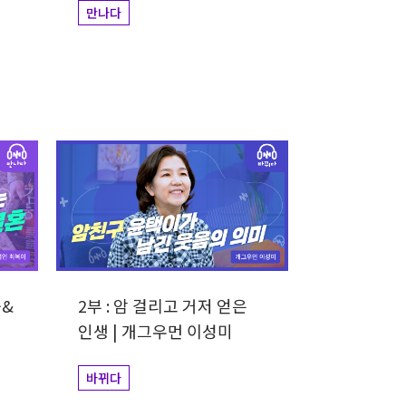
만나다
죽&
2부 : 암 걸리고 거저 얻은
인생 | 개그우먼 이성미
바뀌다