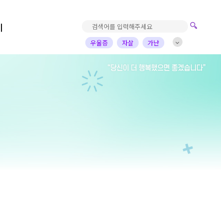
기
우울증
자살
가난
진로고민
가정의아픔
자녀
부부
배우
가수
개그맨
사업가
방송비하인드
선한영향력
예술&영감
돌아온탕자