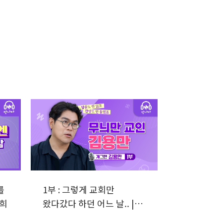
를
1부 : 그렇게 교회만
원희
왔다갔다 하던 어느 날.. |
개그맨 김용만