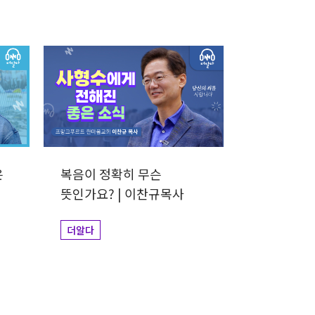
은
복음이 정확히 무슨
뜻인가요? | 이찬규목사
더알다