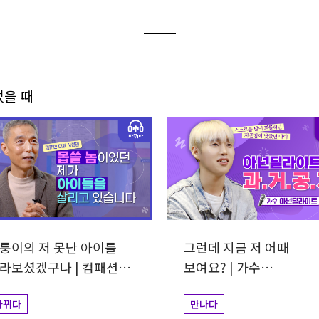
더보기
0
1
5
없을 때
퉁이의 저 못난 아이를
그런데 지금 저 어때
라보셨겠구나 | 컴패션
보여요? | 가수
표 서정인
아넌딜라이트
바뀌다
만나다