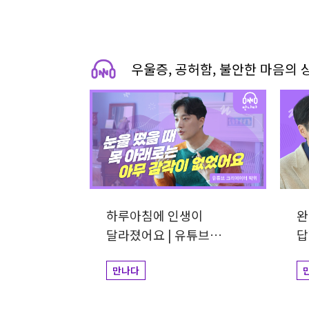
우울증, 공허함, 불안한 마음의 
하루아침에 인생이
완
달라졌어요 | 유튜브
답
크리에이터 박위
김
만나다