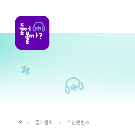
들어볼까
들어볼까
추천콘텐츠